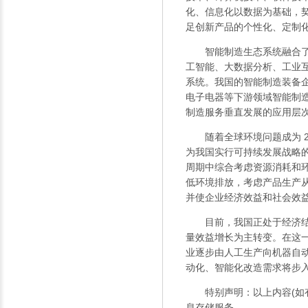
化、信息化以数据为基础，
足创新产品的个性化、定制
智能制造生态系统融合了感
工智能、大数据分析、工业
系统。我国的智能制造装备
电子电器等下游领域智能制
制造服务垂直发展的应用层
随着全球环境问题成为 2
为我国实行可持续发展战略
周期中综合考虑资源消耗和
低环境排放，考虑产品生产
并使企业经济效益和社会效
目前，我国正处于经济结构
量效益增长为主转变。在这
业逐步由人工生产向机器自
动化、智能化改造需求将步
特别声明：以上内容(如有
息存储服务。