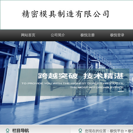
网站首页
公司简介
极悦注册
极悦登录
您现在的位置：
极悦平台
>
极