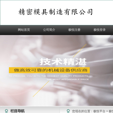
网站首页
公司简介
极悦注册
极悦登录
您现在的位置：
极悦平台
>
极