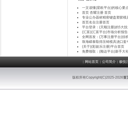
一文读懂{星欧平台}的核心要
首页 杏耀注册 首页
专业公办器材精密键盘塑胶模
首页名合注册首页
平台登录：{天顺注册}的5大
{汇富}{汇富平台}市场分析报告
全网首发：{万事注册平台}挂
珠海嵘泰取得压铸模具浇口套
{关于}{彩娱乐注册}平台首页
免费领取：{顺达平台}新手大
网站首页
公司简介
极悦
|
|
|
版权所有Copyright(C)2025-2026
首