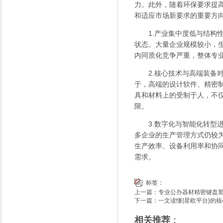
力。此外，随着环保要求提
和适应市场新要求的重要方
1.产业集中度低与结构性
状态。大量企业规模较小，
内同质化竞争严重，整体专
2.核心技术与高端装备对
于，高端的设计软件、精密
具和材料上的受制于人，不
限。
3.数字化与智能化转型进
多企业的生产管理方式仍较
生产效率、设备利用率和协
需求。
标签：
上一篇：
专业公办器材精密键盘
下一篇：
一文读懂{星欧平台}的
相关推荐
：