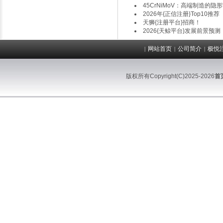
45CrNiMoV：高端制造的隐
2026年{正信注册}Top10推荐
天狮{注册平台}招商！
2026{天鲸平台}发展前景预测
网站首页
公司简介
极悦
|
|
|
版权所有Copyright(C)2025-2026
首