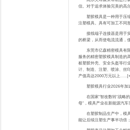
信。对于追求体验完美的高尔夫
塑胶模具是一种用于压缩、
注塑模具。具有可加工不同形
接线端子连接器是用于实现
的桥梁，从而使电流流通，使
东莞市亿森精密模具有限公
服务的精密塑胶模具制造的
桩塑胶外壳、安全头盔等行
计、制造、注塑、喷涂、丝印
产值高达2000万元以上.....
塑胶模具行业2026年加速
在国家“智改数转”战略的强
母”，模具产业在新能源汽车需
在塑胶制品生产中，模具是
能让后续注塑生产事半功倍；