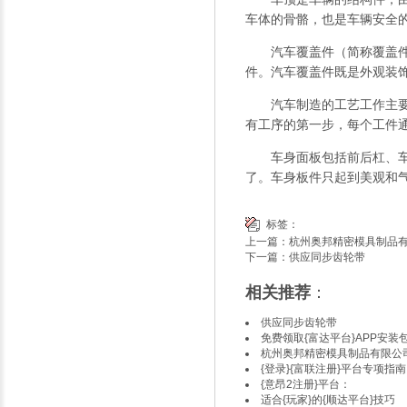
车体的骨骼，也是车辆安全的第
汽车覆盖件（简称覆盖件）
件。汽车覆盖件既是外观装饰
汽车制造的工艺工作主要包
有工序的第一步，每个工件通
车身面板包括前后杠、车门
了。车身板件只起到美观和气
标签：
上一篇：
杭州奥邦精密模具制品
下一篇：
供应同步齿轮带
相关推荐
：
供应同步齿轮带
免费领取{富达平台}APP安装
杭州奥邦精密模具制品有限公
{登录}{富联注册}平台专项指南
{意昂2注册}平台：
适合{玩家}的{顺达平台}技巧